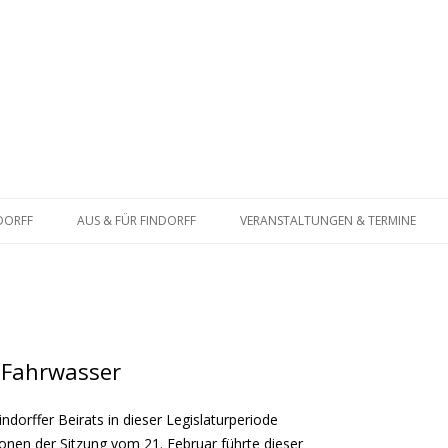
Zum
Inhalt
NDORFF
AUS & FÜR FINDORFF
VERANSTALTUNGEN & TERMINE
springen
ATSFRAKTION
BÜRGERSCHAFT
BUNDESTAG
 Fahrwasser
indorffer Beirats in dieser Legislaturperiode
nen der Sitzung vom 21. Februar führte dieser