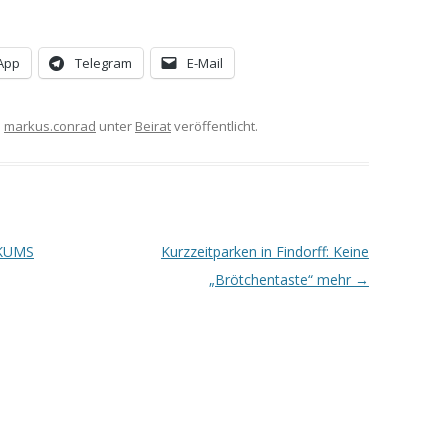
App
Telegram
E-Mail
n
markus.conrad
unter
Beirat
veröffentlicht.
 SKUMS
Kurzzeitparken in Findorff: Keine
„Brötchentaste“ mehr
→