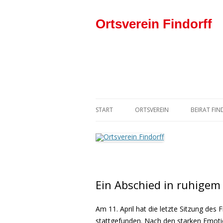
Ortsverein Findorff
START
ORTSVEREIN
BEIRAT FI
DER VORSTAND
SPD-BEIR
DER ORTSVEREIN IN DER SPD
Ein Abschied in ruhigem
Am 11. April hat die letzte Sitzung des F
stattgefunden. Nach den starken Emotio