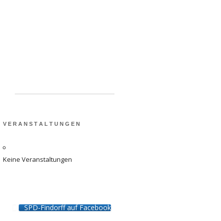
Schulen in Findorff:
Ausbau der Kapazitäten
dringend benötigt
V E R A N S T A L T U N G E N
Keine Veranstaltungen
SPD-Findorff auf Facebook