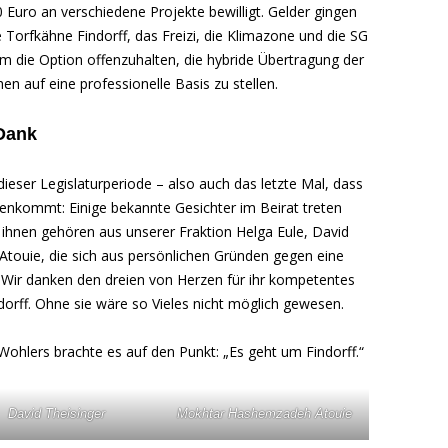
Euro an verschiedene Projekte bewilligt. Gelder gingen
Torfkähne Findorff, das Freizi, die Klimazone und die SG
um die Option offenzuhalten, die hybride Übertragung der
en auf eine professionelle Basis zu stellen.
 Dank
 dieser Legislaturperiode – also auch das letzte Mal, dass
enkommt: Einige bekannte Gesichter im Beirat treten
 ihnen gehören aus unserer Fraktion Helga Eule, David
ouie, die sich aus persönlichen Gründen gegen eine
 Wir danken den dreien von Herzen für ihr kompetentes
orff. Ohne sie wäre so Vieles nicht möglich gewesen.
Wohlers brachte es auf den Punkt: „Es geht um Findorff.“
David Theisinger
Mokhtar Hashemzadeh Atouie