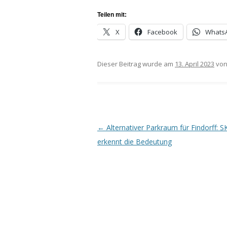
Teilen mit:
X
Facebook
Whats
Dieser Beitrag wurde am
13. April 2023
vo
←
Alternativer Parkraum für Findorff:
Beitragsnavigation
erkennt die Bedeutung