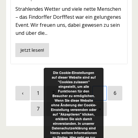
Strahlendes Wetter und viele nette Menschen
– das Findorffer Dorfffest war ein gelungenes
Event. Wir freuen uns, dabei gewesen zu sein
und über die...
Jetzt lesen!
Die Cookie-Einstellungen
auf dieser Website sind auf
"Cookies zulassen"
eingestellt, um alle
Funktionen für den
‹
1
2
3
4
5
6
Besucher zu ermöglichen.
Wenn Sie diese Website
ohne Änderung der Cookie-
7
8
9
›
»
Einstellung verwenden oder
auf "Akzeptieren" klicken,
erklären Sie sich damit
einverstanden. In unserer
Datenschutzerklärung sind
hierzu weitere Informationen
zu finden.
Hier geht es zur