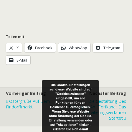
Teilen mit:
X
Facebook
WhatsApp
Telegram
E-Mail
Die Cookie-Einstellungen
auf dieser Website sind auf
Vorheriger Beitrag
Nächster Beitrag
"Cookies zulassen"
eingestellt, um alle
Ostergrüße Auf Dem
Die Gestaltung Des
Funktionen für den
Findorffmarkt
Grünzuges Am Torfkanal: Das
Besucher zu ermöglichen.
Wenn Sie diese Website
Beteiligungsverfahren
ohne Änderung der Cookie-
Startet
Einstellung verwenden oder
auf "Akzeptieren" klicken,
erklären Sie sich damit