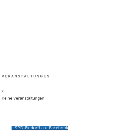
Schulen in Findorff:
Ausbau der Kapazitäten
dringend benötigt
V E R A N S T A L T U N G E N
Keine Veranstaltungen
SPD-Findorff auf Facebook