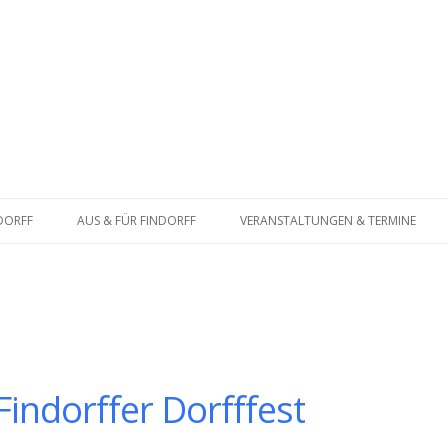
Zum
Inhalt
NDORFF
AUS & FÜR FINDORFF
VERANSTALTUNGEN & TERMINE
springen
ATSFRAKTION
BÜRGERSCHAFT
BUNDESTAG
Findorffer Dorfffest