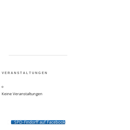
Schulen in Findorff:
Ausbau der Kapazitäten
dringend benötigt
V E R A N S T A L T U N G E N
Keine Veranstaltungen
SPD-Findorff auf Facebook