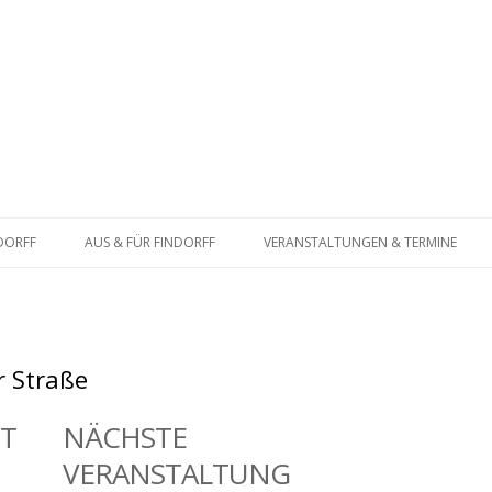
Zum
Inhalt
NDORFF
AUS & FÜR FINDORFF
VERANSTALTUNGEN & TERMINE
springen
ATSFRAKTION
BÜRGERSCHAFT
BUNDESTAG
 Straße
T
NÄCHSTE
VERANSTALTUNG