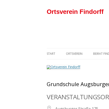
Ortsverein Findorff
START
ORTSVEREIN
BEIRAT FI
DER VORSTAND
SPD-BEIR
DER ORTSVEREIN IN DER SPD
Grundschule Augsburger
VERANSTALTUNGSOR
Augsburger Straße 175