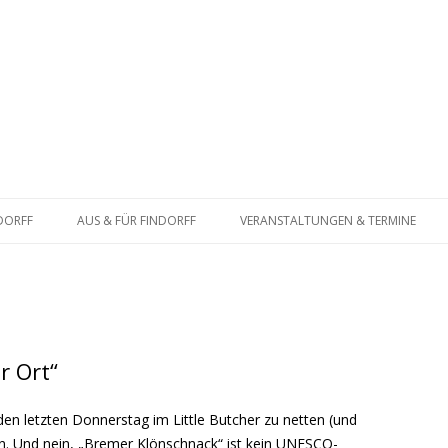
Zum
Inhalt
NDORFF
AUS & FÜR FINDORFF
VERANSTALTUNGEN & TERMINE
springen
ATSFRAKTION
BÜRGERSCHAFT
BUNDESTAG
r Ort“
eden letzten Donnerstag im Little Butcher zu netten (und
. Und nein, „Bremer Klönschnack“ ist kein UNESCO-