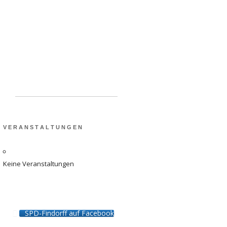
Schulen in Findorff:
Ausbau der Kapazitäten
dringend benötigt
V E R A N S T A L T U N G E N
Keine Veranstaltungen
SPD-Findorff auf Facebook