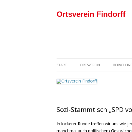
Ortsverein Findorff
START
ORTSVEREIN
BEIRAT FI
DER VORSTAND
SPD-BEIR
DER ORTSVEREIN IN DER SPD
Sozi-Stammtisch „SPD vo
In lockerer Runde treffen wir uns wie j
manchmal auch politischen) Gesprächen