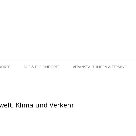
Zum
Inhalt
NDORFF
AUS & FÜR FINDORFF
VERANSTALTUNGEN & TERMINE
springen
ATSFRAKTION
BÜRGERSCHAFT
BUNDESTAG
elt, Klima und Verkehr