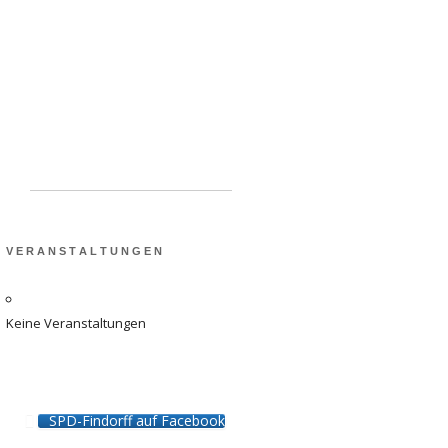
Schulen in Findorff:
Ausbau der Kapazitäten
dringend benötigt
V E R A N S T A L T U N G E N
Keine Veranstaltungen
SPD-Findorff auf Facebook