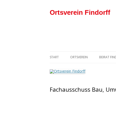
Ortsverein Findorff
START
ORTSVEREIN
BEIRAT FI
DER VORSTAND
SPD-BEIR
DER ORTSVEREIN IN DER SPD
Fachausschuss Bau, Umw