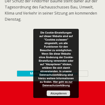
Der Schutz der Findorffer Bäume steht daher auf der
Tagesordnung des Fachausschusses Bau, Umwelt,
Klima und Verkehr in seiner Sitzung am kommenden
Dienstag.
Die Cookie-Einstellungen
auf dieser Website sind auf
"Cookies zulassen"
eingestellt, um alle
Funktionen für den
Besucher zu ermöglichen.
Wenn Sie diese Website
ohne Änderung der Cookie-
Einstellung verwenden oder
Zum Seitenanfang
auf "Akzeptieren" klicken,
erklären Sie sich damit
einverstanden. In unserer
Mobil
Desktop
Datenschutzerklärung sind
hierzu weitere Informationen
zu finden.
Hier geht es zur
Datenschutzerklärung
Akzeptieren