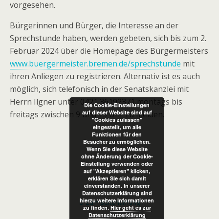
vorgesehen.
Bürgerinnen und Bürger, die Interesse an der
Sprechstunde haben, werden gebeten, sich bis zum 2.
Februar 2024 über die Homepage des Bürgermeisters
www.buergermeister.bremen.de/sprechstunde
mit
ihren Anliegen zu registrieren. Alternativ ist es auch
möglich, sich telefonisch in der Senatskanzlei mit
Herrn Ilgner unter 0421 36192371 montags bis
Die Cookie-Einstellungen
auf dieser Website sind auf
freitags zwischen 9 und 15 Uhr zu melden.
"Cookies zulassen"
eingestellt, um alle
Funktionen für den
Besucher zu ermöglichen.
Wenn Sie diese Website
ohne Änderung der Cookie-
Einstellung verwenden oder
auf "Akzeptieren" klicken,
erklären Sie sich damit
einverstanden. In unserer
Datenschutzerklärung sind
hierzu weitere Informationen
Zum Seitenanfang
zu finden.
Hier geht es zur
Datenschutzerklärung