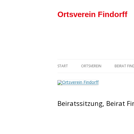
Ortsverein Findorff
START
ORTSVEREIN
BEIRAT FI
DER VORSTAND
SPD-BEIR
DER ORTSVEREIN IN DER SPD
Beiratssitzung, Beirat Fi