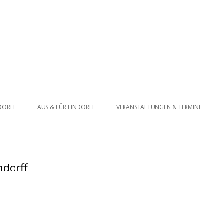
Zum
Inhalt
NDORFF
AUS & FÜR FINDORFF
VERANSTALTUNGEN & TERMINE
springen
ATSFRAKTION
BÜRGERSCHAFT
BUNDESTAG
ndorff