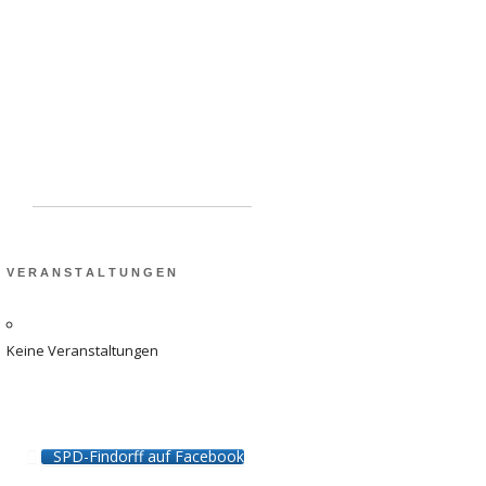
Schulen in Findorff:
Ausbau der Kapazitäten
dringend benötigt
V E R A N S T A L T U N G E N
Keine Veranstaltungen
SPD-Findorff auf Facebook